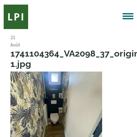
21
Août
1741104364_VA2098_37_origi
1.jpg