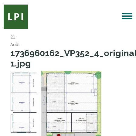
21
Août
1736960162_VP352_4_origina
1.jpg