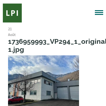
21
Août
1736959993_VP294_1_origina
1.jpg