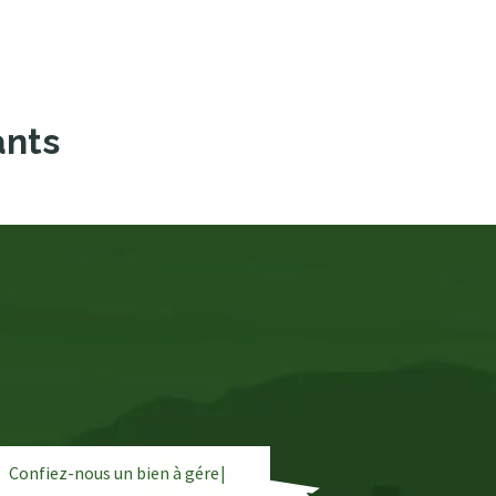
ants
Confiez-nous un bien à
g
é
r
e
r
|