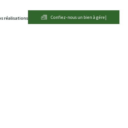
Confiez-nous un bien à
g
é
r
e
r
|
s réalisations